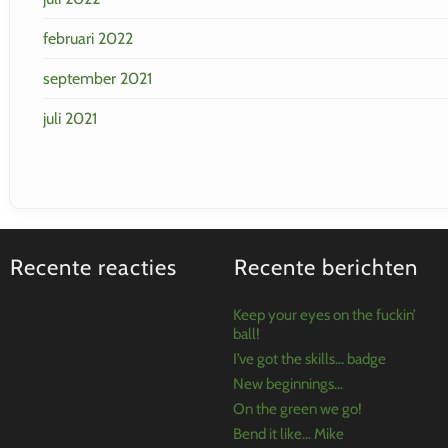
februari 2022
september 2021
juli 2021
Recente reacties
Recente berichten
Keep your eyes on the fuckin’
ball!
I’ve got the skills… badge
New beginnings…
On the green we go!
Bend it like… Mike